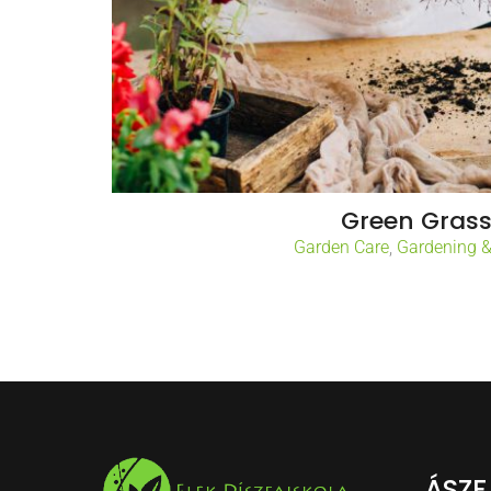
Green Gras
Garden Care
,
Gardening 
ÁSZF