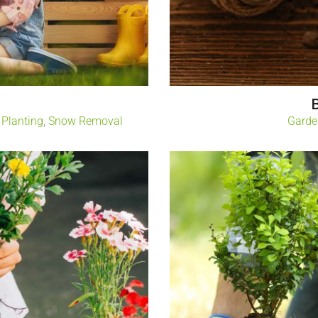
r
,
Planting
,
Snow Removal
Garde