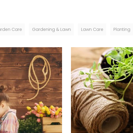
rden Care
Gardening & Lawn
Lawn Care
Planting