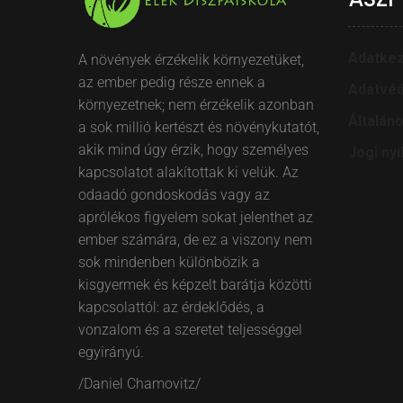
Adatkez
A növények érzékelik környezetüket,
az ember pedig része ennek a
Adatvéd
környezetnek; nem érzékelik azonban
Általán
a sok millió kertészt és növénykutatót,
akik mind úgy érzik, hogy személyes
Jogi nyi
kapcsolatot alakítottak ki velük. Az
odaadó gondoskodás vagy az
aprólékos figyelem sokat jelenthet az
ember számára, de ez a viszony nem
sok mindenben különbözik a
kisgyermek és képzelt barátja közötti
kapcsolattól: az érdeklődés, a
vonzalom és a szeretet teljességgel
egyirányú.
/Daniel Chamovitz/