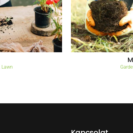
s
M
& Lawn
Garde
Kapcsolat