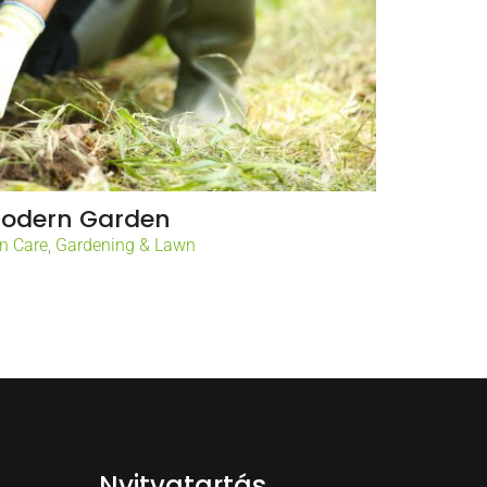
odern Garden
n Care
,
Gardening & Lawn
Nyitvatartás