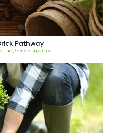
Brick Pathway
n Care
,
Gardening & Lawn