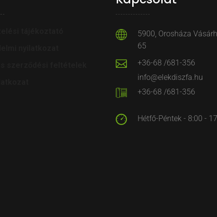
elési tájékoztató
5900, Orosháza Vásárhe
65
elmi nyilatkozat
+36-68 /681-356
os szerződési feltételek
info@elekdiszfa.hu
latkozat
+36-68 /681-356
Hétfő-Péntek - 8:00 - 1