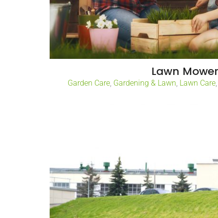
Lawn Mowe
Garden Care
,
Gardening & Lawn
,
Lawn Care