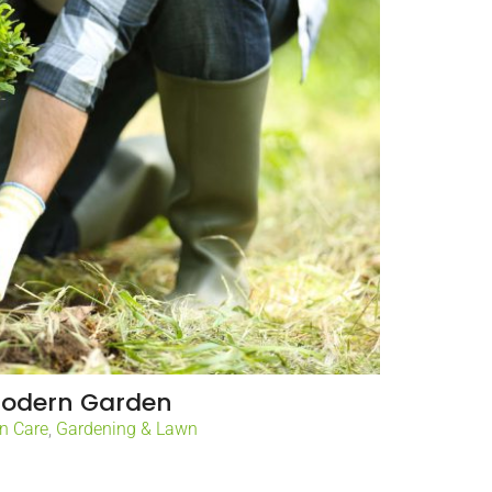
odern Garden
n Care
,
Gardening & Lawn