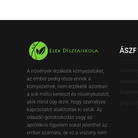
ÁSZF
Adatkez
A növények érzékelik környezetüket,
az ember pedig része ennek a
Adatvéd
környezetnek; nem érzékelik azonban
Általán
a sok millió kertészt és növénykutatót,
akik mind úgy érzik, hogy személyes
Jogi nyi
kapcsolatot alakítottak ki velük. Az
odaadó gondoskodás vagy az
aprólékos figyelem sokat jelenthet az
ember számára, de ez a viszony nem