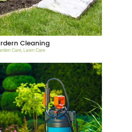
rdern Cleaning
arden Care
,
Lawn Care