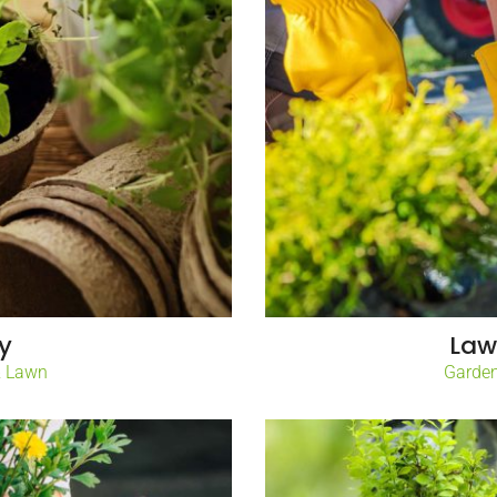
y
Law
& Lawn
Garden