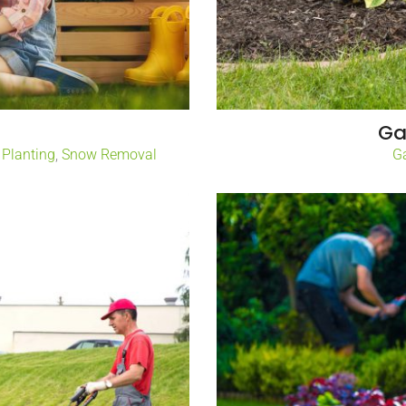
r
Ga
,
Planting
,
Snow Removal
G