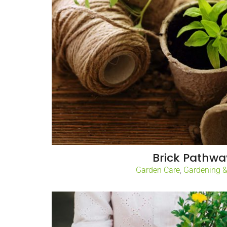
Brick Pathwa
Garden Care
,
Gardening 