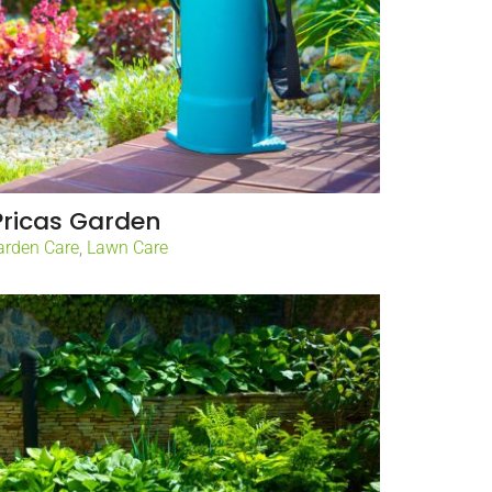
Pricas Garden
arden Care
,
Lawn Care