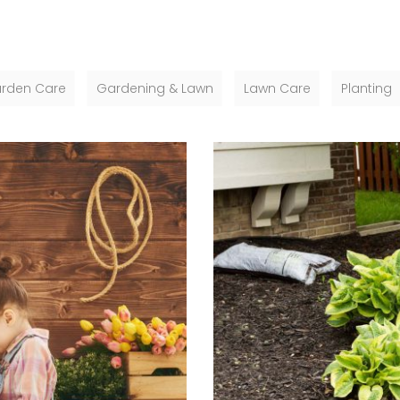
rden Care
Gardening & Lawn
Lawn Care
Planting