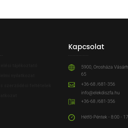
Kapcsolat
elési tájékoztató
5900, Orosháza Vásárhe
65
elmi nyilatkozat
+36-68 /681-356
os szerződési feltételek
info@elekdiszfa.hu
latkozat
+36-68 /681-356
Hétfő-Péntek - 8:00 - 1