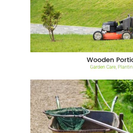
Wooden Porti
Garden Care
,
Planti