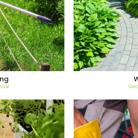
ing
W
oval
Gar