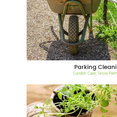
Parking Clean
Garden Care
,
Snow Rem