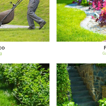
co
ng
G