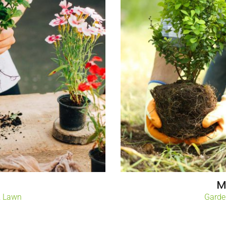
s
M
& Lawn
Garde