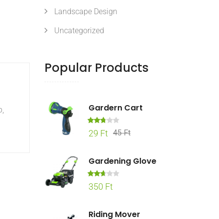
Landscape Design
Uncategorized
Popular Products
Gardern Cart
b,
Érték
Original
Current
29
Ft
45
Ft
elés:
price
price
2.70
/ 5
was:
is:
Gardening Glove
45 Ft.
29 Ft.
Érték
350
Ft
elés
:
2.63
/ 5
Riding Mover