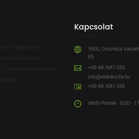
Kapcsolat
elési tájékoztató
5900, Orosháza Vásárhe
65
elmi nyilatkozat
+36-68 /681-356
os szerződési feltételek
info@elekdiszfa.hu
latkozat
+36-68 /681-356
Hétfő-Péntek - 8:00 - 1