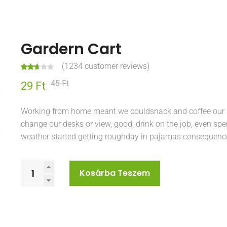
Gardern Cart
(
1234
customer reviews)
Érték
1166
45
Ft
Original
Current
29
Ft
elés
2.70
az 5-
price
price
ből,
Working from home meant we couldsnack and coffee our 
értéke
was:
is:
lés
change our desks or view, good, drink on the job, even spe
alapjá
n
weather started getting roughday in pajamas consequenc
45 Ft.
29 Ft.
Kosárba Teszem