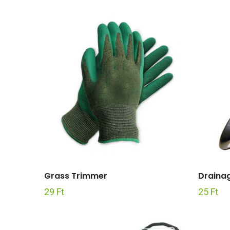
Grass Trimmer
Draina
29
Ft
25
Ft