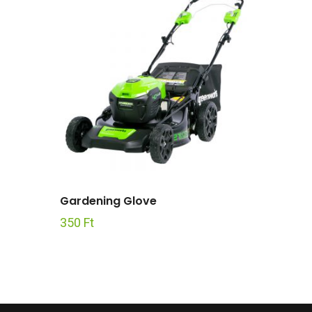
Gardening Glove
350
Ft