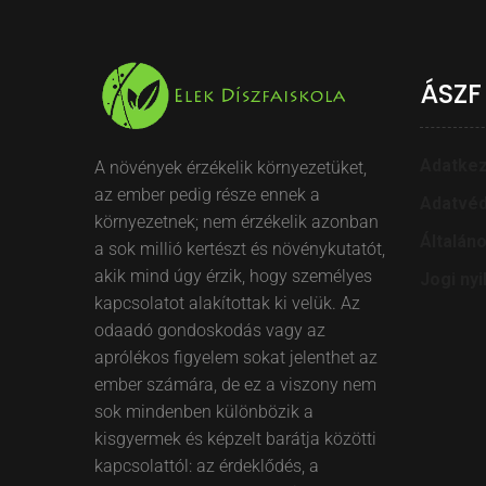
ÁSZF
Adatkez
A növények érzékelik környezetüket,
az ember pedig része ennek a
Adatvéd
környezetnek; nem érzékelik azonban
Általán
a sok millió kertészt és növénykutatót,
akik mind úgy érzik, hogy személyes
Jogi nyi
kapcsolatot alakítottak ki velük. Az
odaadó gondoskodás vagy az
aprólékos figyelem sokat jelenthet az
ember számára, de ez a viszony nem
sok mindenben különbözik a
kisgyermek és képzelt barátja közötti
kapcsolattól: az érdeklődés, a