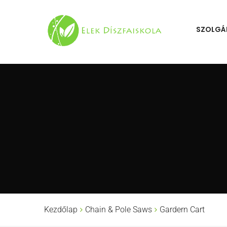
SZOLGÁ
Kezdőlap
Chain & Pole Saws
Gardern Cart