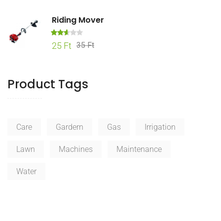
:
2.63
/ 5
Riding Mover
Érték
Original
Current
25
Ft
35
Ft
elés
price
price
:
2.57
was:
is:
/ 5
Product Tags
35 Ft.
25 Ft.
Care
Gardern
Gas
Irrigation
Lawn
Machines
Maintenance
Water