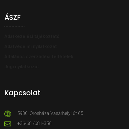
ÁSZF
Adatkezelési tájékoztató
Adatvédelmi nyilatkozat
Általános szerződési feltételek
Jogi nyilatkozat
Kapcsolat
5900, Orosháza Vásárhelyi út 65
+36-68 /681-356