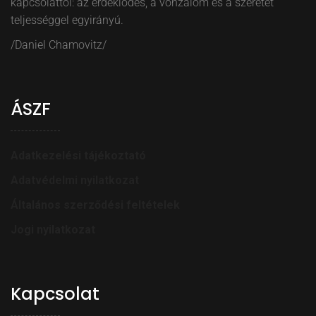
kapcsolattól: az érdeklődés, a vonzalom és a szeretet
teljességgel egyirányú.
/Daniel Chamovitz/
ÁSZF
Adatkezelési tájékoztató
Adatvédelmi nyilatkozat
Általános szerződési feltételek
Jogi nyilatkozat
Kapcsolat