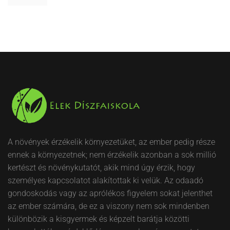
A növények érzékelik környezetüket, az ember pedig része
ennek a környezetnek; nem érzékelik azonban a sok millió
kertészt és növénykutatót, akik mind úgy érzik, hogy
személyes kapcsolatot alakítottak ki velük. Az odaadó
gondoskodás vagy az aprólékos figyelem sokat jelenthet
az ember számára, de ez a viszony nem sok mindenben
különbözik a kisgyermek és képzelt barátja közötti