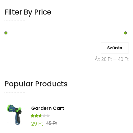
Filter By Price
Min
Max
Szűrés
ár
ár
Ár:
20 Ft
—
40 Ft
Popular Products
Gardern Cart
Érték
Original
Current
29
Ft
45
Ft
elés:
price
price
2.67