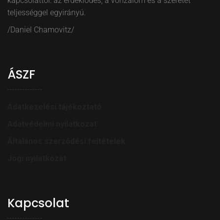
kapcsolattól: az érdeklődés, a vonzalom és a szeretet
teljességgel egyirányú.
/Daniel Chamovitz/
ÁSZF
Adatkezelési tájékoztató
Adatvédelmi nyilatkozat
Általános szerződési feltételek
Jogi nyilatkozat
Kapcsolat