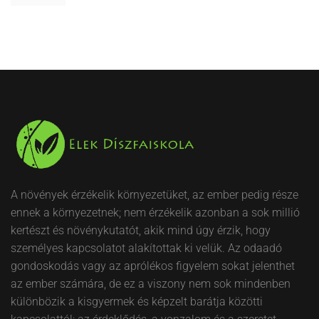
A növények érzékelik környezetüket, az ember pedig része
ennek a környezetnek; nem érzékelik azonban a sok millió
kertészt és növénykutatót, akik mind úgy érzik, hogy
személyes kapcsolatot alakítottak ki velük. Az odaadó
gondoskodás vagy az aprólékos figyelem sokat jelenthet
az ember számára, de ez a viszony nem sok mindenben
különbözik a kisgyermek és képzelt barátja közötti