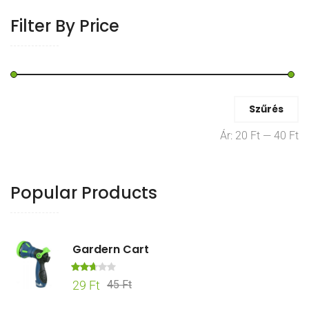
Filter By Price
Min
Max
Szűrés
ár
ár
Ár:
20 Ft
—
40 Ft
Popular Products
Gardern Cart
Érték
Original
Current
29
Ft
45
Ft
elés:
price
price
2.67