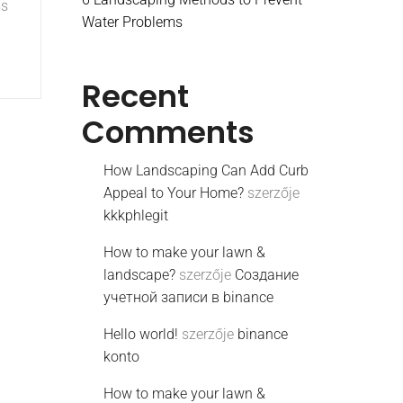
ms
Water Problems
Recent
Comments
How Landscaping Can Add Curb
Appeal to Your Home?
szerzője
kkkphlegit
How to make your lawn &
landscape?
szerzője
Создание
учетной записи в binance
Hello world!
szerzője
binance
konto
How to make your lawn &