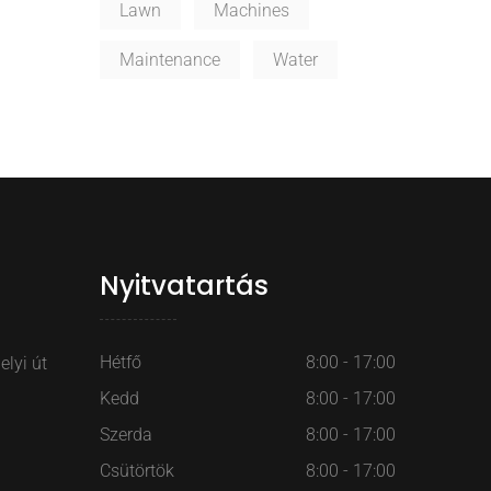
Lawn
Machines
Maintenance
Water
Nyitvatartás
Hétfő
8:00 - 17:00
lyi út
Kedd
8:00 - 17:00
Szerda
8:00 - 17:00
Csütörtök
8:00 - 17:00