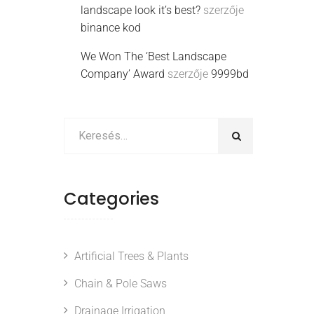
landscape look it’s best?
szerzője
binance kod
We Won The ‘Best Landscape
Company’ Award
szerzője
9999bd
Categories
Artificial Trees & Plants
Chain & Pole Saws
Drainage Irrigation