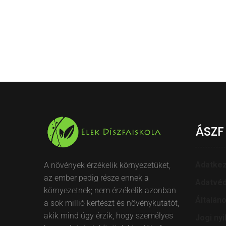
ÁSZF
Adatkez
A növények érzékelik környezetüket,
az ember pedig része ennek a
Adatvéd
környezetnek; nem érzékelik azonban
Általán
a sok millió kertészt és növénykutatót,
akik mind úgy érzik, hogy személyes
Jogi nyi