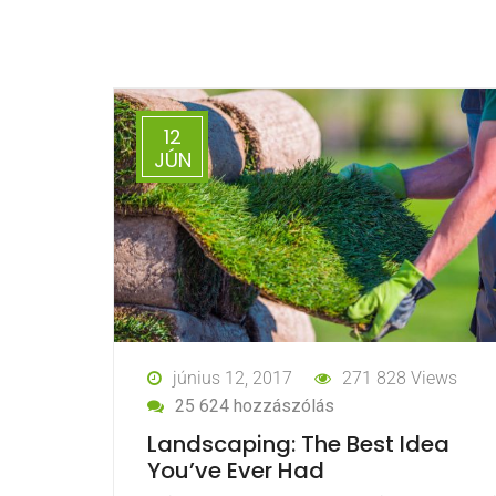
12
JÚN
június 12, 2017
271 828 Views
25 624 hozzászólás
Landscaping: The Best Idea
You’ve Ever Had