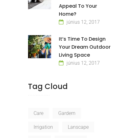
Appeal To Your
Home?
június 12, 2017
It’s Time To Design
Your Dream Outdoor
Living Space
június 12, 2017
Tag Cloud
Care
Gardern
Irrigation
Lanscape