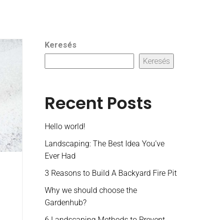
Keresés
Keresés
Recent Posts
Hello world!
Landscaping: The Best Idea You’ve
Ever Had
3 Reasons to Build A Backyard Fire Pit
Why we should choose the
Gardenhub?
6 Landscaping Methods to Prevent