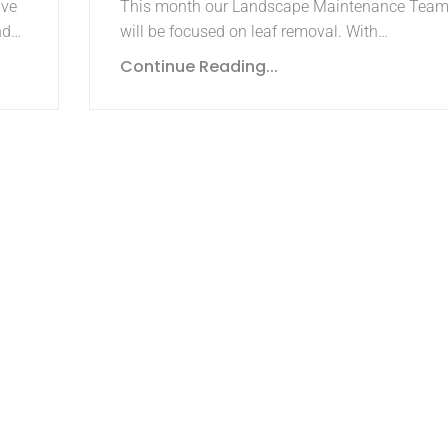
ive
This month our Landscape Maintenance Tea
nd…
will be focused on leaf removal. With…
Continue Reading...