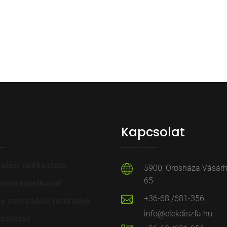
Kapcsolat
elési tájékoztató
5900, Orosháza Vásárhe
65
elmi nyilatkozat
+36-68 /681-356
os szerződési feltételek
info@elekdiszfa.hu
latkozat