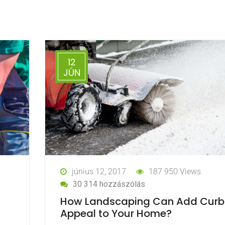
12
JÚN
június 12, 2017
187 950 Views
30 314 hozzászólás
How Landscaping Can Add Curb
Appeal to Your Home?