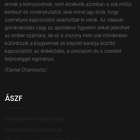
ennek a környezetnek; nem érzékelik azonban a sok millió
kertészt és növénykutatót, akik mind úgy érzik, hogy
személyes kapcsolatot alakítottak ki velük. Az odaadó
gondoskodás vagy az aprólékos figyelem sokat jelenthet
az ember számára, de ez a viszony nem sok mindenben
különbözik a kisgyermek és képzelt barátja közötti
kapcsolattól: az érdeklődés, a vonzalom és a szeretet
teljességgel egyirányú.
/Daniel Chamovitz/
ÁSZF
Adatkezelési tájékoztató
Adatvédelmi nyilatkozat