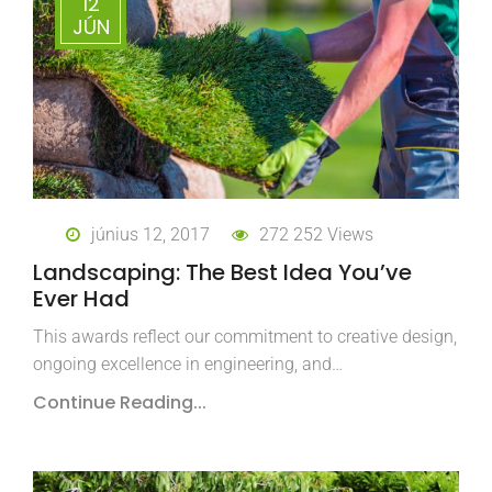
12
JÚN
június 12, 2017
272 252 Views
Landscaping: The Best Idea You’ve
Ever Had
This awards reflect our commitment to creative design,
ongoing excellence in engineering, and…
Continue Reading...