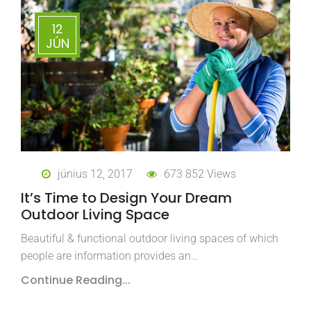
12
JÚN
június 12, 2017
673 852 Views
It’s Time to Design Your Dream
Outdoor Living Space
Beautiful & functional outdoor living spaces of which
people are information provides an…
Continue Reading...