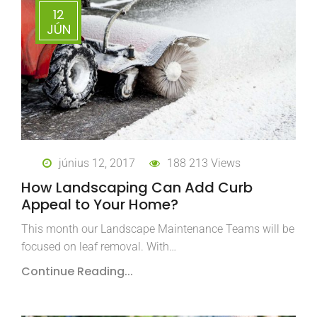
12
JÚN
június 12, 2017
188 213 Views
How Landscaping Can Add Curb
Appeal to Your Home?
This month our Landscape Maintenance Teams will be
focused on leaf removal. With…
Continue Reading...