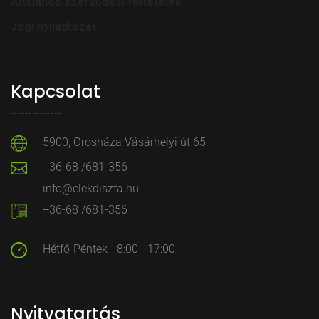
Általános szerződési feltételek
Jogi nyilatkozat
Kapcsolat
5900, Orosháza Vásárhelyi út 65
+36-68 /681-356
info@elekdiszfa.hu
+36-68 /681-356
Hétfő-Péntek - 8:00 - 17:00
Nyitvatartás