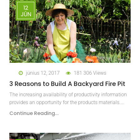
12
JÚN
június 12, 2017
181 306 Views
3 Reasons to Build A Backyard Fire Pit
The increasing availability of productivity information
provides an opportunity for the products materials.…
Continue Reading...