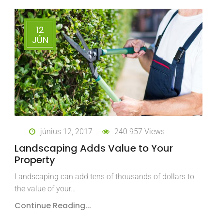
12
JÚN
június 12, 2017
240 957 Views
Landscaping Adds Value to Your
Property
Landscaping can add tens of thousands of dollars to
the value of your…
Continue Reading...