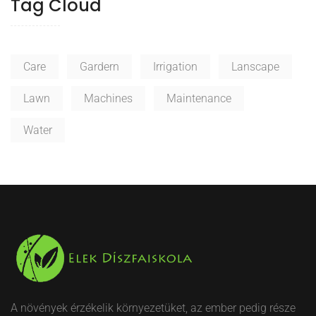
Tag Cloud
Care
Gardern
Irrigation
Lanscape
Lawn
Machines
Maintenance
Water
A növények érzékelik környezetüket, az ember pedig része