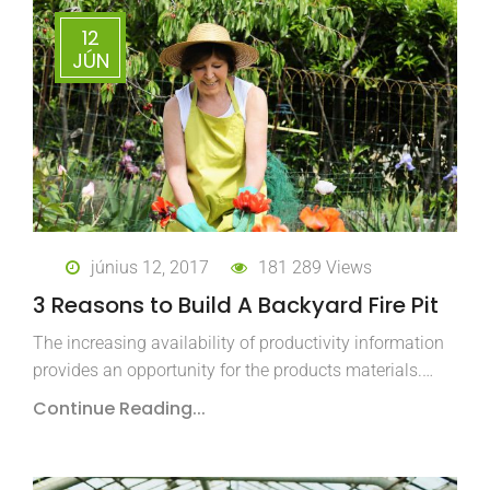
12
JÚN
június 12, 2017
181 289 Views
3 Reasons to Build A Backyard Fire Pit
The increasing availability of productivity information
provides an opportunity for the products materials.…
Continue Reading...