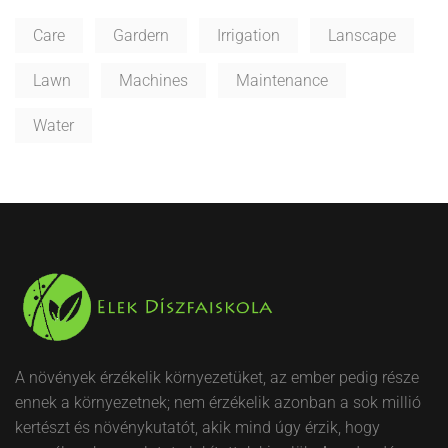
Care
Gardern
Irrigation
Lanscape
Lawn
Machines
Maintenance
Water
A növények érzékelik környezetüket, az ember pedig része
ennek a környezetnek; nem érzékelik azonban a sok millió
kertészt és növénykutatót, akik mind úgy érzik, hogy