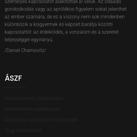
személyes kapcsolatot alakítottak ki velük. Az odaadó
gondoskodás vagy az aprólékos figyelem sokat jelenthet
az ember számára, de ez a viszony nem sok mindenben
különbözik a kisgyermek és képzelt barátja közötti
kapcsolattól: az érdeklődés, a vonzalom és a szeretet
teljességgel egyirányú.
/Daniel Chamovitz/
ÁSZF
Adatkezelési tájékoztató
Adatvédelmi nyilatkozat
Általános szerződési feltételek
Jogi nyilatkozat