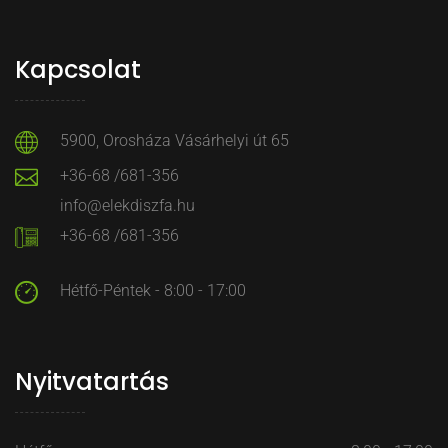
Kapcsolat
5900, Orosháza Vásárhelyi út 65
+36-68 /681-356
info@elekdiszfa.hu
+36-68 /681-356
Hétfő-Péntek - 8:00 - 17:00
Nyitvatartás