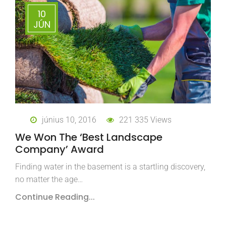
10
JÚN
június 10, 2016
221 335 Views
We Won The ‘Best Landscape
Company’ Award
Finding water in the basement is a startling discovery,
no matter the age…
Continue Reading...