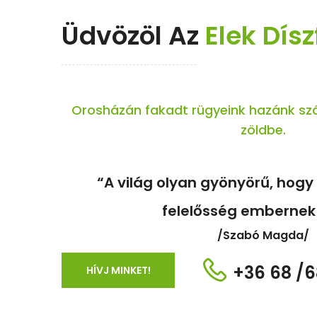
Üdvözöl Az
Elek Dísz
Orosházán fakadt rügyeink hazánk szá
zöldbe.
“A világ olyan gyönyörű, hog
felelősség embernek 
/Szabó Magda/
+36 68 /
HÍVJ MINKET!