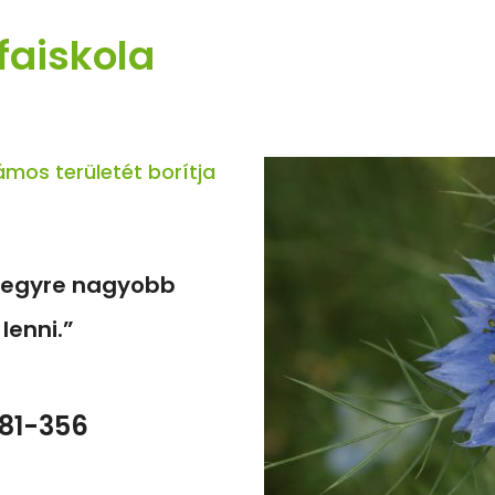
faiskola
mos területét borítja
y egyre nagyobb
lenni.”
681-356