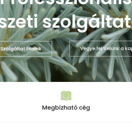
szeti szolgálta
Vegye fel Velünk a ka
Szolgáltatásaink
Megbízható cég