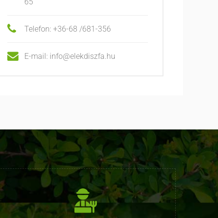
65
Telefon: +36-68 /681-356
E-mail: info@elekdiszfa.hu