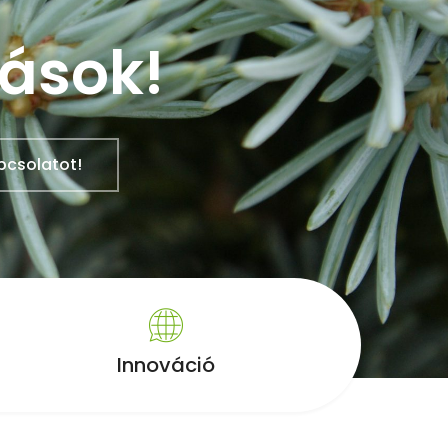
tások!
pcsolatot!
Innováció