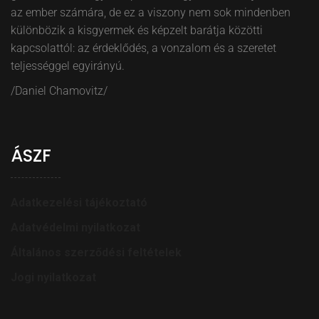
az ember számára, de ez a viszony nem sok mindenben
különbözik a kisgyermek és képzelt barátja közötti
kapcsolattól: az érdeklődés, a vonzalom és a szeretet
teljességgel egyirányú.
/Daniel Chamovitz/
ÁSZF
Adatkezelési tájékoztató
Adatvédelmi nyilatkozat
Általános szerződési feltételek
Jogi nyilatkozat