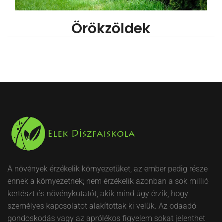
Örökzöldek
A növények érzékelik környezetüket, az ember pedig része
ennek a környezetnek; nem érzékelik azonban a sok millió
kertészt és növénykutatót, akik mind úgy érzik, hogy
személyes kapcsolatot alakítottak ki velük. Az odaadó
gondoskodás vagy az aprólékos figyelem sokat jelenthet