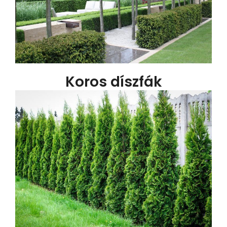
Koros díszfák