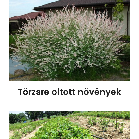
Törzsre oltott növények