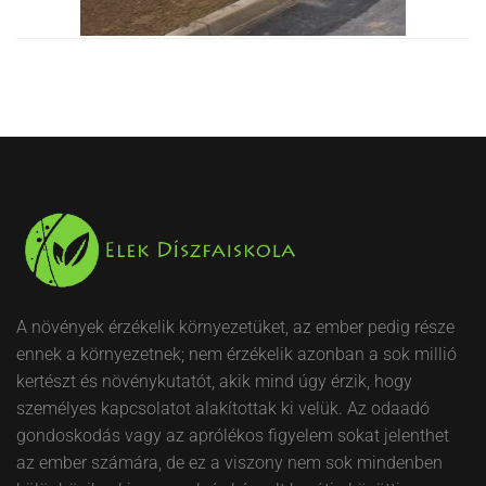
A növények érzékelik környezetüket, az ember pedig része
ennek a környezetnek; nem érzékelik azonban a sok millió
kertészt és növénykutatót, akik mind úgy érzik, hogy
személyes kapcsolatot alakítottak ki velük. Az odaadó
gondoskodás vagy az aprólékos figyelem sokat jelenthet
az ember számára, de ez a viszony nem sok mindenben