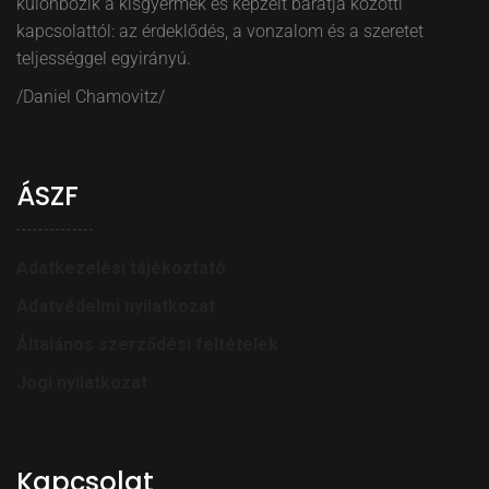
különbözik a kisgyermek és képzelt barátja közötti
kapcsolattól: az érdeklődés, a vonzalom és a szeretet
teljességgel egyirányú.
/Daniel Chamovitz/
ÁSZF
Adatkezelési tájékoztató
Adatvédelmi nyilatkozat
Általános szerződési feltételek
Jogi nyilatkozat
Kapcsolat