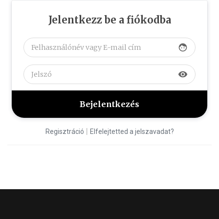
Jelentkezz be a fiókodba
face
visibility
|
Regisztráció
Elfelejtetted a jelszavadat?