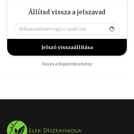
Állítsd vissza a jelszavad
face
Vissza a Bejelentkezéshez