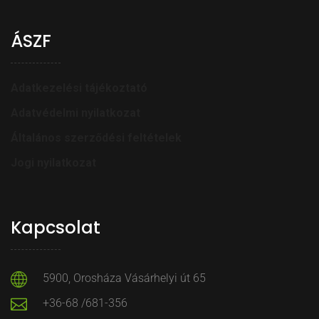
ÁSZF
Adatkezelési tájékoztató
Adatvédelmi nyilatkozat
Általános szerződési feltételek
Jogi nyilatkozat
Kapcsolat
5900, Orosháza Vásárhelyi út 65
+36-68 /681-356