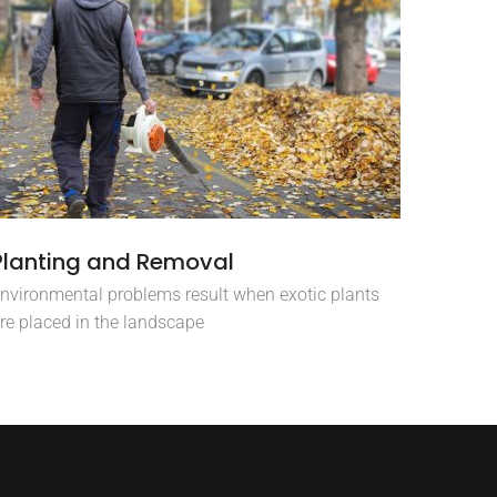
Planting and Removal
nvironmental problems result when exotic plants
re placed in the landscape