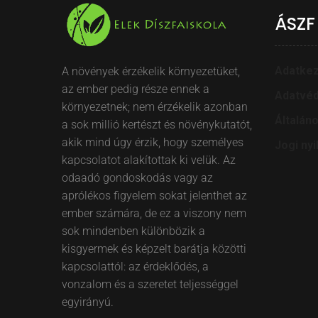
ÁSZF
Adatkez
A növények érzékelik környezetüket,
az ember pedig része ennek a
Adatvéd
környezetnek; nem érzékelik azonban
Általán
a sok millió kertészt és növénykutatót,
akik mind úgy érzik, hogy személyes
Jogi nyi
kapcsolatot alakítottak ki velük. Az
odaadó gondoskodás vagy az
aprólékos figyelem sokat jelenthet az
ember számára, de ez a viszony nem
sok mindenben különbözik a
kisgyermek és képzelt barátja közötti
kapcsolattól: az érdeklődés, a
vonzalom és a szeretet teljességgel
egyirányú.