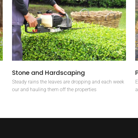
Stone and Hardscaping
Steady rains the leaves are dropping and each week
E
our and hauling them off the properties
a