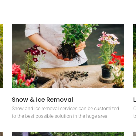
Snow & Ice Removal
Snow and Ice removal services can be customized
C
to the best possible solution in the huge area
t