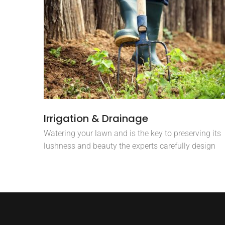
Irrigation & Drainage
Watering your lawn and is the key to preserving its
lushness and beauty the experts carefully design