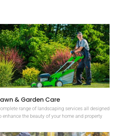
Lawn & Garden Care
omplete range of landscaping services all designed
o enhance the beauty of your home and property