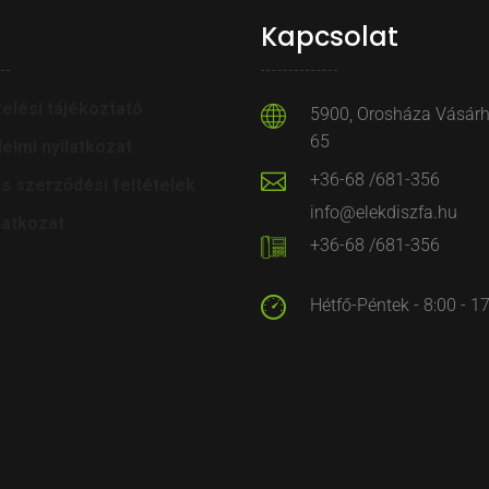
Kapcsolat
elési tájékoztató
5900, Orosháza Vásárhe
65
elmi nyilatkozat
+36-68 /681-356
os szerződési feltételek
info@elekdiszfa.hu
latkozat
+36-68 /681-356
Hétfő-Péntek - 8:00 - 1