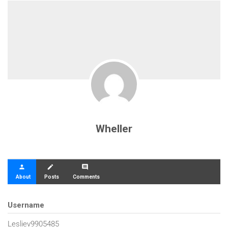
Wheller
person
create
comment
About
Posts
Comments
Username
Lesliev9905485