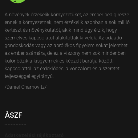
A növények érzékelik környezetüket, az ember pedig része
ennek a környezetnek; nem érzékelik azonban a sok millió
kertészt és növénykutatót, akik mind úgy érzik, hogy
személyes kapcsolatot alakítottak ki velük. Az odaadó
gondoskodás vagy az aprólékos figyelem sokat jelenthet
az ember számára, de ez a viszony nem sok mindenben
különbözik a kisgyermek és képzelt barátja közötti
kapcsolattól: az érdeklődés, a vonzalom és a szeretet
teljességgel egyirányú.
/Daniel Chamovitz/
ÁSZF
Adatkezelési tájékoztató