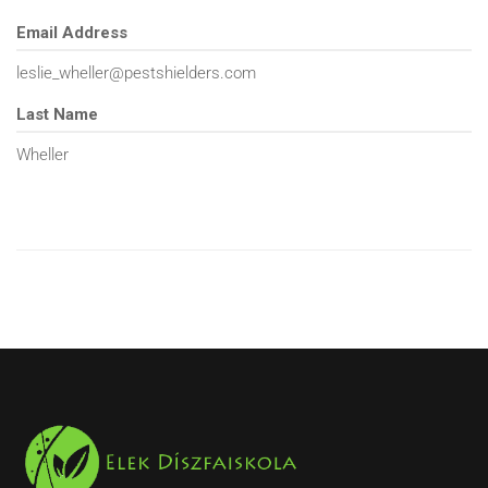
Email Address
leslie_wheller@pestshielders.com
Last Name
Wheller