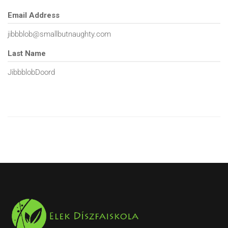
Email Address
jibbblob@smallbutnaughty.com
Last Name
JibbblobDoord