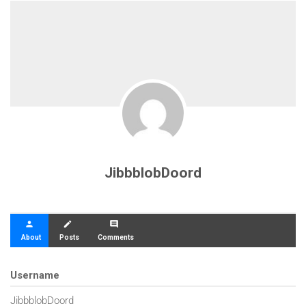
JibbblobDoord
person
create
comment
About
Posts
Comments
Username
JibbblobDoord