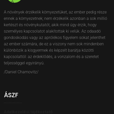
A növények érzékelik környezetüket, az ember pedig része
ennek a környezetnek; nem érzékelik azonban a sok millió
kertészt és növénykutatót, akik mind úgy érzik, hogy
személyes kapcsolatot alakítottak ki velük. Az odaadó
gondoskodás vagy az aprólékos figyelem sokat jelenthet
az ember számára, de ez a viszony nem sok mindenben
különbözik a kisgyermek és képzelt barátja közötti
kapcsolattól: az érdeklődés, a vonzalom és a szeretet
teljességgel egyirányú.
/Daniel Chamovitz/
ÁSZF
Adatkezelési tájékoztató