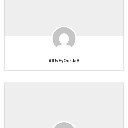
AIUvFyOurJaB