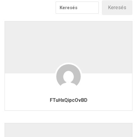
FTuHxQipcOvBD