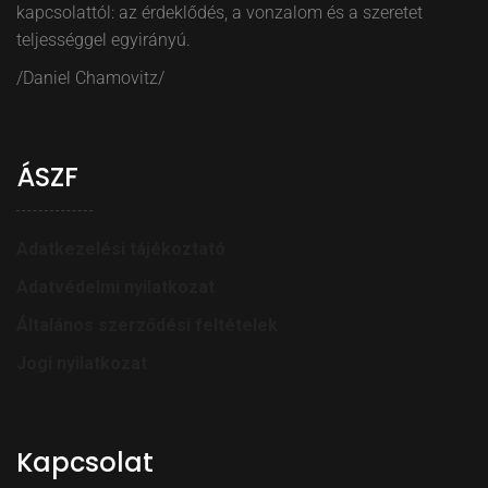
kapcsolattól: az érdeklődés, a vonzalom és a szeretet
teljességgel egyirányú.
/Daniel Chamovitz/
ÁSZF
Adatkezelési tájékoztató
Adatvédelmi nyilatkozat
Általános szerződési feltételek
Jogi nyilatkozat
Kapcsolat