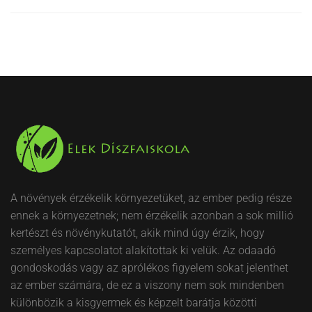
A növények érzékelik környezetüket, az ember pedig része
ennek a környezetnek; nem érzékelik azonban a sok millió
kertészt és növénykutatót, akik mind úgy érzik, hogy
személyes kapcsolatot alakítottak ki velük. Az odaadó
gondoskodás vagy az aprólékos figyelem sokat jelenthet
az ember számára, de ez a viszony nem sok mindenben
különbözik a kisgyermek és képzelt barátja közötti