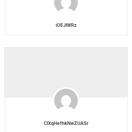
iOEJlWRz
ClXqHefhkNwZUASr