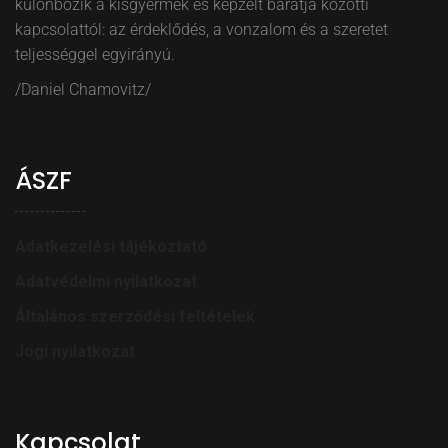
különbözik a kisgyermek és képzelt barátja közötti
kapcsolattól: az érdeklődés, a vonzalom és a szeretet
teljességgel egyirányú.
/Daniel Chamovitz/
ÁSZF
Adatkezelési tájékoztató
Adatvédelmi nyilatkozat
Általános szerződési feltételek
Jogi nyilatkozat
Kapcsolat