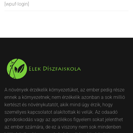
[wpuf-login]
A növények érzékelik környezetüket, az ember pedig része
ennek a környezetnek; nem érzékelik azonban a sok millió
kertészt és növénykutatót, akik mind úgy érzik, hogy
személyes kapcsolatot alakítottak ki velük. Az odaadó
gondoskodás vagy az aprólékos figyelem sokat jelenthet
az ember számára, de ez a viszony nem sok mindenben